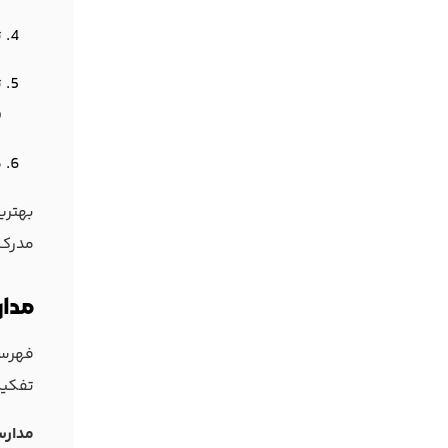
ت
ificate).
م
بهتری
مدرک 
مدار
فهرست
تفکیک
مدارس