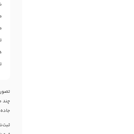
ش
م
م
ت
ه
ت
تصور 
چند م
جاده‌
ثبت‌ن