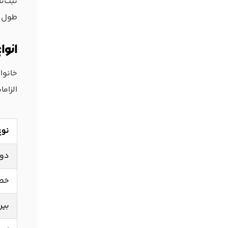
ثبت‌ن
طول م
انوا
خانوا
الزام
نوع
دولتی
خصوص
بین